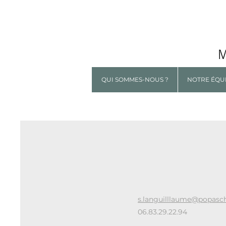
QUI SOMMES-NOUS ?
NOTRE ÉQU
s.languilllaume@popasc
06.83.29.22.94