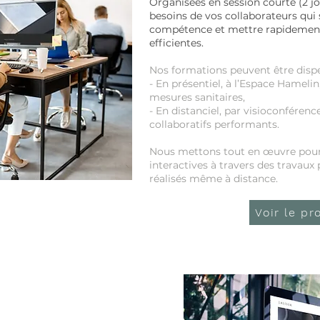
Organisées en session courte (2 j
besoins de vos collaborateurs qui
compétence et mettre rapidement
efficientes.
Nos formations peuvent être dispe
- En présentiel, à l’Espace Hameli
mesures sanitaires,
- En distanciel, par visioconfére
collaboratifs performants.
Nous mettons tout en œuvre pour
interactives à travers des
travaux 
réalisés même à distance.
Voir le p
NTREPRISES