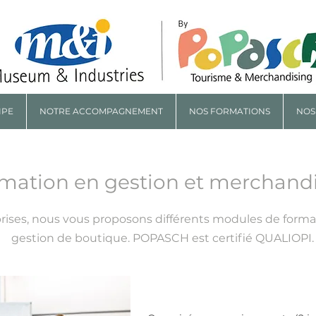
IPE
NOTRE ACCOMPAGNEMENT
NOS FORMATIONS
NOS
mation en gestion et merchand
prises, nous vous proposon
s différents modules de form
gestion de boutique. POPASCH est ce
rtifié QUALIOPI.
INTER - E