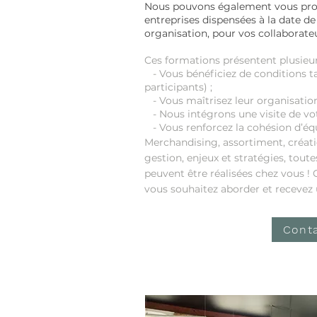
Nous pouvons également vous prop
entreprises dispensées à la date de
organisation, pour vos collaborate
Ces formations présentent plusieur
- Vous bénéficiez de conditions tar
participants) ;
- Vous maîtrisez leur organisation
- Nous intégrons une visite de vot
- Vous renforcez la cohésion d’éq
Merchandising, assortiment, créati
gestion, enjeux et stratégies, tout
peuvent être réalisées chez vous !
vous souhaitez
aborder
et recevez 
Cont