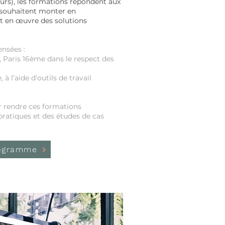
ours), les formations répondent aux
 souhaitent monter en
 en œuvre des solutions
nsées :
n, Paris 16ème dans le respect des
nce, à l’aide d’outils de travail
 rendre ces formations
pratiques et des études de cas
rogramme