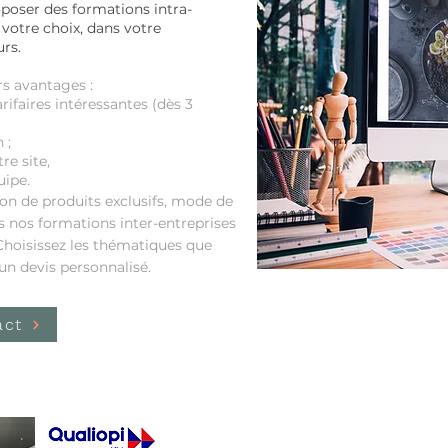
oser des formations intra-
 votre choix, dans votre
urs.
s avantages :
ifaires intéressantes (dès 3
 ;
re site,
uipe.
on de produits exclusifs, mode de
es nos formations inter-entreprises
 Choisissez les thématiques que
un devis personnalisé.
act
NOTRE ENGAG