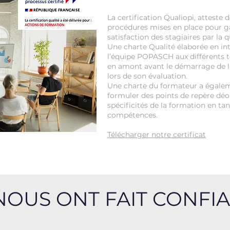
La certification Qualiopi, atteste d
procédures mises en place pour gar
satisfaction des stagiaires par la 
Une charte Qualité élaborée en in
l’équipe POPASCH aux différents t
en amont avant le démarrage de la
lors de son évaluation.
Une charte du formateur a égalem
formuler des points de repère dé
spécificités de la formation en ta
compétences.
Télécharger notre certificat
 NOUS ONT FAIT CONFI