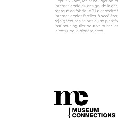
Depuis 25 ans, Maison&Objet ani
internationale du design, de la déco
marque de fabrique ? La capacité 
internationales fertiles, à accélére
rejoignent ses salons ou sa platef
instinct singulier pour valoriser l
le cœur de la planète déco.
Suivez-nous dans un retail tour dig
Plus de détails à venir sur notre 