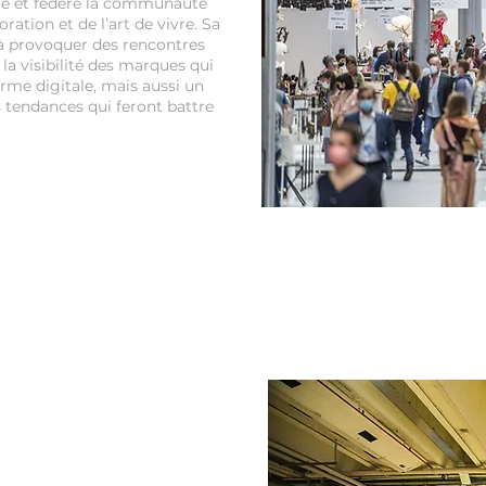
me et fédère la communauté
ration et de l’art de vivre. Sa
à provoquer des rencontres
r la visibilité des marques qui
orme digitale, mais aussi un
es tendances qui feront battre
ital du Salon !
compte Instagram.