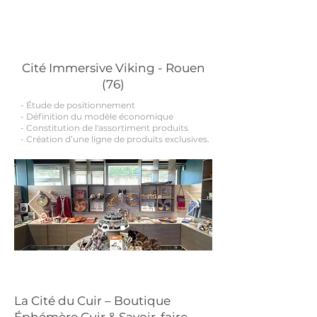
Cité Immersive Viking - Rouen
(76)
-
Ét
ude de positionnement
- Définition du modèle économique
- Constitution de l'assortiment produits
- Création d’une ligne de produits exclusives.
La Cité du Cuir – Boutique