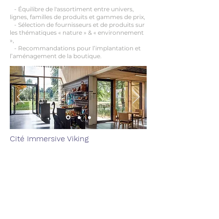
- Équilibre de l'assortiment entre univers,
lignes, familles de produits et gammes de prix,
- Sélection de fournisseurs et de produits sur
les thématiques « nature » & « environnement
»,
- Recommandations pour l’implantation et
l’aménagement de la boutique.
Cité Immersive Viking
Centre National d’Art Musée d’art
contemporain de Bordeaux – CAPC (33)
- Recommandations pour l’implantation et
l’aménagement de l’accueil et de la boutique
(160 m2),
- Proposition d’assortiment de produits pour
la boutique,
- Élaboration de modèles économiques et